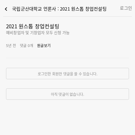
로그인
chevron_left
국립군산대학교 언론사 : 2021 원스톱 창업컨설팅
2021 원스톱 창업컨설팅
예비창업자 및 기창업자 모두 신청 가능
5년 전
댓글
0
개
원글보기
로그인한 회원만 댓글을 쓸 수 있습니다.
아직 댓글이 없습니다.