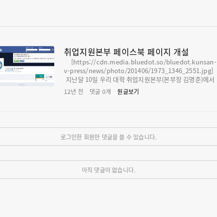
취업지원본부 페이스북 페이지 개설
[https://cdn.media.bluedot.so/bluedot.kunsan-uni
v-press/news/photo/201406/1973_1346_2551.jpg
지난달 10일 우리 대학 취업지원본부(본부장 김명준)에서
이스북 페이지를 개설했다. 취업지원본부는 이 페이스북 
12년 전
댓글
0
개
원글보기
지를 통해 학생커리어관리시스템 이용방법과 취업정보 및 
사항 등을 게시할 예정이다. 취업지원본부 페이스북 페이
https://www.facebook.com/career.kunsan [https:
로그인한 회원만 댓글을 쓸 수 있습니다.
아직 댓글이 없습니다.