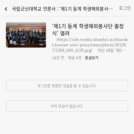
로그인
chevron_left
국립군산대학교 언론사 : ‘제1기 동계 학생해외봉사단 출정식’ 열려
‘제1기 동계 학생해외봉사단 출정
식’ 열려
[https://cdn.media.bluedot.so/bluedo
t.kunsan-univ-press/news/photo/20130
7/1058_669_2235.jpg] 지난 18일 ‘제1기
동계 학생해외봉사단 출정식’이 열렸다. 봉사단
14년 전
댓글
0
개
원글보기
은 캄보디아의 따스나에 초등학교와 자매결혼
을 맺었으며, 이들을 위해 지난 26일부터 오는
8일까지 봉사 활동을 할 예정이다. 활동 내용은
마을 우물 파기, 학교 화단 정리, 태권도․풍물
놀이 시연 및 교육, 위생교육과 약품 지급, K팝
로그인한 회원만 댓글을 쓸 수 있습니다.
공연 등 다양한 프로그램으로 구성되어 있다.
차대용 학생대표는 “지속적인 봉사활동으로 군
산대를 세상에 알릴 뿐만 아니라 나아가 대한민
국을 세계에 알리겠다”고 말했다.
아직 댓글이 없습니다.