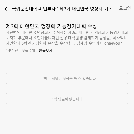
로그인
chevron_left
국립군산대학교 언론사 : 제3회 대한민국 명장회 기능경기대회 수상
제3회 대한민국 명장회 기능경기대회 수상
사단법인 대한민국 명장회가 주최하는 제3회 대한민국 명장회 기능경기대회
도자기 부문에서 조형예술디자인 전공 대학원생 김태희가 금상을, 세라믹디
자인학과 3학년 서강혁이 은상을 수상했다. 김채영 수습기자 chaeyoung@
kunsan.ac.kr [chaeyoung@kunsan.ac.kr]
14년 전
댓글
0
개
원글보기
로그인한 회원만 댓글을 쓸 수 있습니다.
아직 댓글이 없습니다.