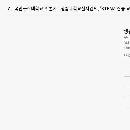
chevron_left
국립군산대학교 언론사 : 생활과학교실사업단, ‘STEAM 집중 교
생
우리
AM 
ch
중 2개
14
지역
쳐 