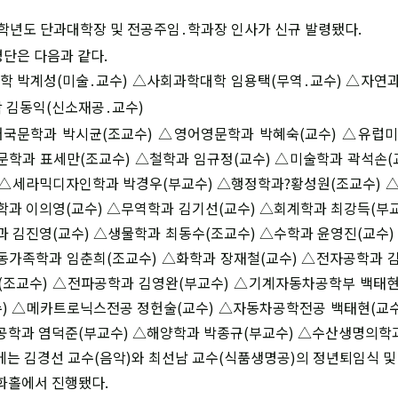
11학년도 단과대학장 및 전공주임
학과장 인사가 신규 발령됐다.
․
명단은 다음과 같다.
학 박계성(미술
교수) △사회과학대학 임용택(무역
교수) △자연
․
․
학 김동익(신소재공
교수)
․
국문학과 박시균(조교수) △영어영문학과 박혜숙(교수) △유럽
문학과 표세만(조교수) △철학과 임규정(교수) △미술학과 곽석손
) △세라믹디자인학과 박경우(부교수) △행정학과?황성원(조교수)
학과 이의영(교수) △무역학과 김기선(교수) △회계학과 최강득(부
과 김진영(교수) △생물학과 최동수(조교수) △수학과 윤영진(교수
동가족학과 임춘희(조교수) △화학과 장재철(교수) △전자공학과 
(조교수) △전파공학과 김영완(부교수) △기계자동차공학부 백태현
수) △메카트로닉스전공 정헌술(교수) △자동차공학전공 백태현(교
공학과 염덕준(부교수) △해양학과 박종규(부교수) △수산생명의학과
일에는 김경선 교수(음악)와 최선남 교수(식품생명공)의 정년퇴임식 
화홀에서 진행됐다.