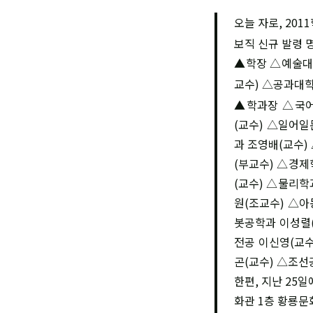
오늘 자로, 20
보직 신규 발령 
▲학장 △예술대
교수) △공과대
▲학과장 △국어
(교수) △일어일
과 조영배(교수
(부교수) △경제
(교수) △물리학
원(조교수) △아
봇공학과 이성렬
전공 이신영(교
곤(교수) △조선
한편, 지난 25
화관 1층 황룡문