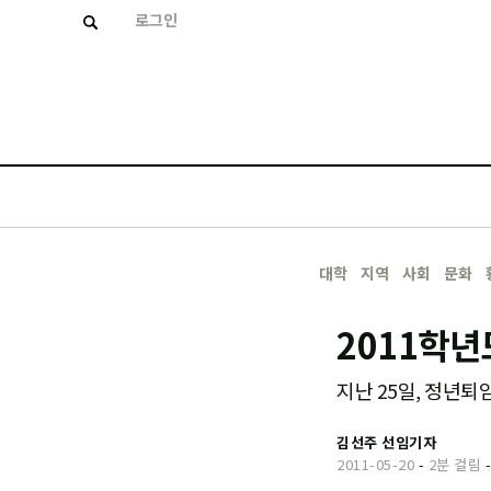
로그인
대학
지역
사회
문화
2011학년
지난 25일, 정년퇴
김선주 선임기자
2011-05-20
-
2분 걸림