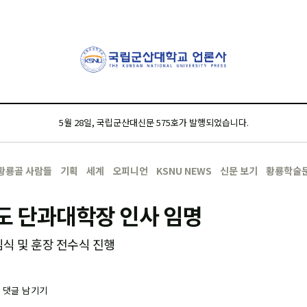
5월 28일, 국립군산대신문 575호가 발행되었습니다.
황룡골 사람들
기획
세계
오피니언
KSNU NEWS
신문 보기
황룡학술
도 단과대학장 인사 임명
임식 및 훈장 전수식 진행
-
댓글 남기기