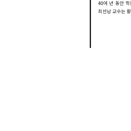
40여 년 동안 
최선남 교수는 황