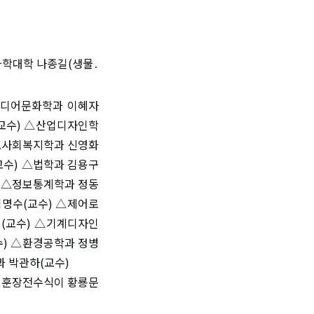
과학대학 나종길(생물
․
미디어문화학과 이혜자
(교수) △산업디자인학
 △사회복지학과 신영화
교수) △법학과 김용구
) △정보통계학과 정동
김명수(교수) △제어로
(교수) △기계디자인
수) △환경공학과 정병
 박관하(교수)
및 훈장전수식이 황룡문