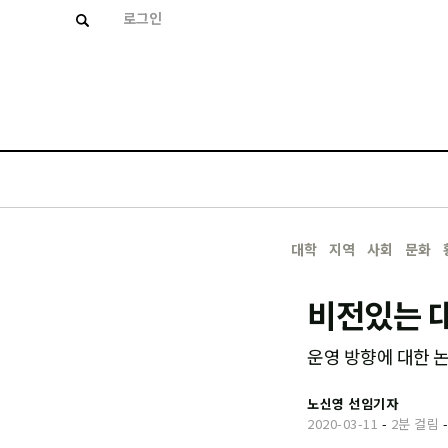
로그인
대학
지역
사회
문화
비전있는 대
운영 방향에 대한 
노신영 선임기자
2020-03-11
-
2분 걸림