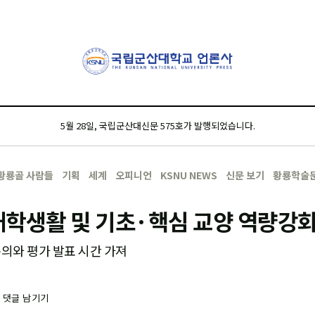
5월 28일, 국립군산대신문 575호가 발행되었습니다.
황룡골 사람들
기획
세계
오피니언
KSNU NEWS
신문 보기
황룡학술
학생활 및 기초·핵심 교양 역량강화
논의와 평가 발표 시간 가져
-
댓글 남기기