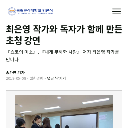
최은영 작가와 독자가 함께 만든
초청 강연
『쇼코의 미소』, 『내게 무해한 사람』 저자 최은영 작가를
만나다
송가연 기자
2019-05-08
-
2분 걸림
-
댓글 남기기