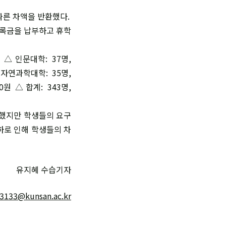
따른 차액을 반환했다.
 등록금을 납부하고 휴학
△인문대학: 37명,
 △자연과학대학: 35명,
90원 △합계: 343명,
못했지만 학생들의 요구
하로 인해 학생들의 차
유지혜 수습기자
3133@kunsan.ac.kr