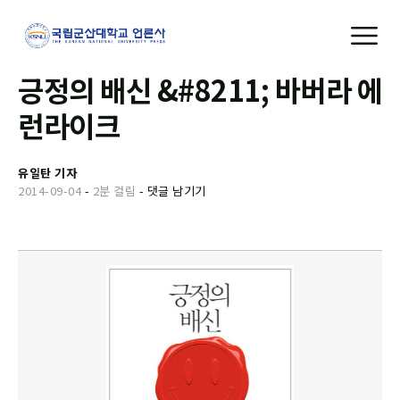
긍정의 배신 &#8211; 바버라 에
런라이크
유일탄 기자
2014-09-04
-
2분 걸림
-
댓글 남기기