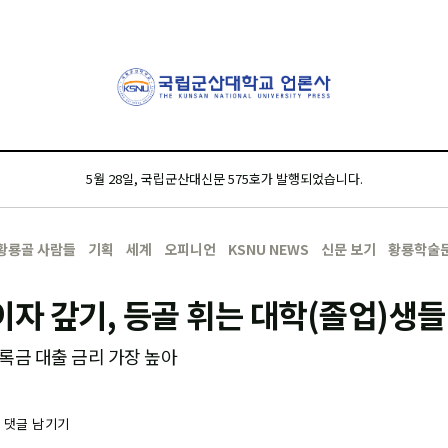
5월 28일, 국립군산대신문 575호가 발행되었습니다.
황룡골 사람들
기획
세계
오피니언
KSNU NEWS
신문 보기
황룡학술
이자 갚기, 등골 휘는 대학(졸업)생들
등록금 대출 금리 가장 높아
-
댓글 남기기