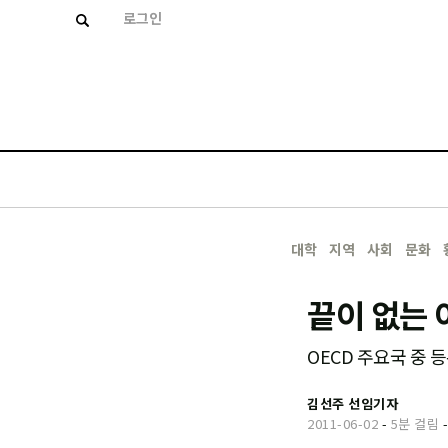
로그인
대학
지역
사회
문화
끝이 없는 
OECD 주요국 중 
김선주 선임기자
2011-06-02
-
5분 걸림