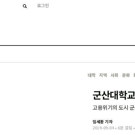
로그인
대학
지역
사회
문화
군산대학교
고용위기의 도시 군
임세환 기자
2019-09-04
-
6분 걸림