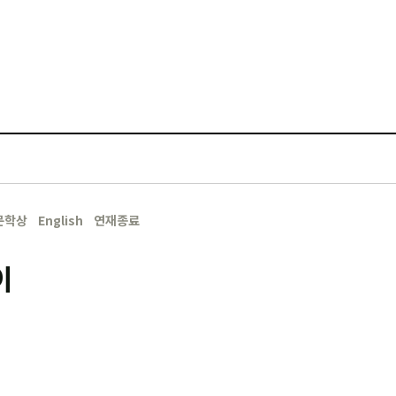
문학상
English
연재종료
이