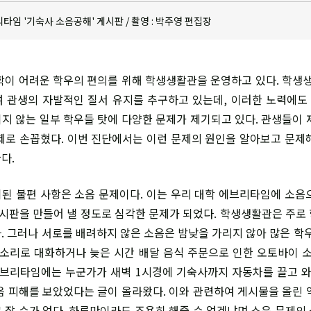
타임 '기숙사 소음공해' 게시판 / 촬영 : 박주영 편집장
학이 어려운 학우의
편의를 위해 학생생활관을 운영하고 있다.
학생생
 관생의 자발적인 질서 유지를 추구
하고 있는데, 이러한 노력에도
지 않는 일
부 학우들 탓에 다양한 문제가 제기되고
있다. 관생들이 
제로 손꼽혔다. 이번 진단
에서는 이런 문제의 원인을 알아보고 문제
다.
기된 불편 사항은 소음 문제이다. 이는 우리 대학 에브리타임에 소음
게시판을 만들어 낼 정도로 심각한 문제가 되었다. 학생생활관은 주로
. 그러나 서로를 배려하지 않은 소음은 밤낮을 가리지 않아 많은 학우
 소리로 대화하거나 늦은 시간 배달 음식 주문으로 인한 오토바이 소
에브리타임에는 누군가가 새벽 1시경에 기숙사까지 자동차를 끌고 와
음 피해를 보았었다는 글이 올라왔다. 이와 관련하여 게시물을 올린 
 잘 수가 없다. 하루만이라도 조용히 해줄 순 없겠냐며 소음 문제의