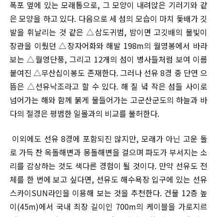
폭포 옆에 있는 모래톱으로, 그 모양이 내려앉은 기러기와 같
은 모양을 하고 있다. 다음으로 세 섬의 모습이 마치 돛배가 깃
발을 휘날리는 것 같은 △삼도귀범, 밤이면 고깃배의 불빛이
장관을 이뤘던 △장자어화와 해발 198m의 월영봉에서 바라
보는 △월영단풍, 그리고 12개의 섬이 병사들처럼 보여 이름
붙여진 △무산십이봉도 존재한다. 그러나 선유 8경 중 단연 으
뜸은 △선유낙조라고 할 수 있다. 해 질 녘 작은 섬들 사이로
넘어가는 해와 함께 붉게 물들어가는 고군산군도의 하늘과 바
다의 절경은 평범한 일몰과의 비교를 불허한다.
이외에도 선유 8경에 포함되진 않지만, 모래가 아닌 고운 돌
로 가득 찬 옥돌해변과 몽돌해변을 걸으며 파도가 부서지는 소
리를 감상하는 것도 색다른 경험이 될 것이다. 만약 선유도 전
체를 한 번에 보고 싶다면, 선유도 해수욕장 입구에 있는 선유
스카이SUN라인을 이용해 보는 것을 추천한다. 건물 12층 높
이(45m)에서 국내 최장 길이인 700m의 케이블을 가로지르