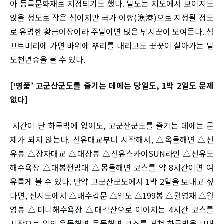
아 등록문화재로 지정되기도 했다. 말도는 지도에서 보이지도
않을 정도로 작은 섬이지만 국가 어항(漁港)으로 지정될 정도
로 유명한 황금어장이라 주말이면 많은 낚시꾼이 모여든다. 섬
끄트머리에 가면 바위에 뿌리를 내리고도 꿋꿋이 살아가는 말
도천년송을 볼 수 있다.
[‘명품’ 고군산군도를 즐기는 데에는 당일도, 1박 2일도 문제
없다]
시간이 단 하루밖에 없어도, 고군산군도를 즐기는 데에는 문
제가 되지 않는다. 선유대교부터 시작해서, △옥돌해변 △선
유봉 △장자대교 △대장봉 △선유스카이SUN라인 △선유도
해수욕장 △대봉전망대 △몽돌해변 코스를 약 8시간이면 여
유롭게 볼 수 있다. 만약 고군산군도에서 1박 2일을 보내고 싶
다면, 신시도에서 △배수갑문 △임도 △199봉 △월영재 △월
영봉 △미니해수욕장 △대각산으로 이어지는 4시간 코스를
시작으로 위의 옥돌해변-몽돌해변 코스를 거쳐 하룻밤을 보내