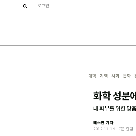
로그인
대학
지역
사회
문화
화학 성분에
내 피부를 위한 맞
배소연 기자
2012-11-14
-
7분 걸림