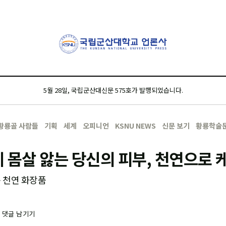
5월 28일, 국립군산대신문 575호가 발행되었습니다.
황룡골 사람들
기획
세계
오피니언
KSNU NEWS
신문 보기
황룡학술
 몸살 앓는 당신의 피부, 천연으로
춤 천연 화장품
-
댓글 남기기