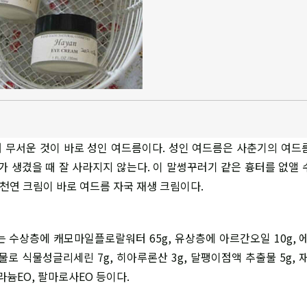
 무서운 것이 바로 성인 여드름이다. 성인 여드름은 사춘기의 여드
터가 생겼을 때 잘 사라지지 않는다. 이 말썽꾸러기 같은 흉터를 없앨 
 천연 크림이 바로 여드름 자국 재생 크림이다.
는 수상층에 캐모마일플로랄워터 65g, 유상층에 아르간오일 10g, 에
물로 식물성글리세린 7g, 히아루론산 3g, 달팽이점액 추출물 5g, 
라늄EO, 팔마로사EO 등이다.