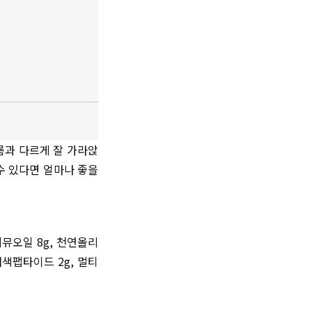
름과 다르게 잘 가라앉
수 있다면 얼마나 좋을
뮤오일 8g, 천연올리
재색팹타이드 2g, 멀티