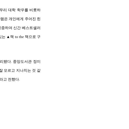
우리
대학
학우를
비롯하
그램은
개인에게
주어진
힌
인증하여
신간
베스트셀러
있는
▲
책
to the
책으로
구
리됐다
.
중앙도서관
정미
잘
모르고
지나치는
것
같
라고
전했다
.