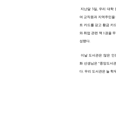
지난달
5
일
,
우리
대학
여
교직원과
지역주민을
트
카드를
갖고
황금
카
와
취업
관련
책
1
권을
무
성됐다
.
이날
도서관은
많은
인
화
선생님은
“
중앙도서
다
.
우리
도서관은
늘
학