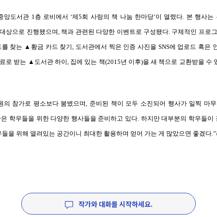
중앙도서관
1
층
로비에서
‘
제
5
회
사랑의
책
나눔
한마당
’
이
열렸다
.
본
행사는
대상으로
진행됐으며
,
책과
관련된
다양한
이벤트로
구성됐다
.
구체적인
프로
드를
찾는
▲
황금
카드
찾기
,
도서관에서
찍은
인증
사진을
SNS
에
업로드
혹은
료로
받는
▲
도서관
하이
,
집에
있는
책
(2015
년
이후
)
을
새
책으로
교환받을
수
원의
참가로
평소보다
붐볐으며
,
준비된
책이
모두
소진되어
행사가
일찍
마무
관은
학우들을
위한
다양한
행사들을
준비하고
있다
.
하지만
대부분의
학우들이
우들을
위해
열려있는
공간이니
최대한
활용하며
얻어
가는
게
많았으면
좋겠다
.”
작가와 대화를 시작하세요.