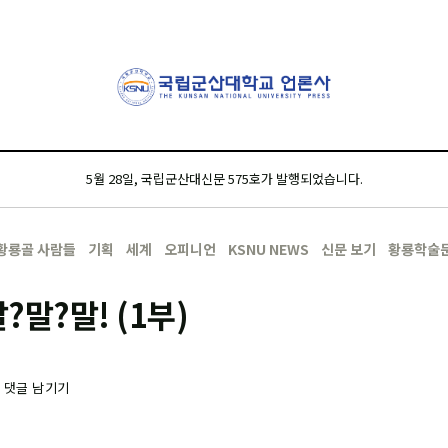
5월 28일, 국립군산대신문 575호가 발행되었습니다.
황룡골 사람들
기획
세계
오피니언
KSNU NEWS
신문 보기
황룡학술
?말?말! (1부)
-
댓글 남기기