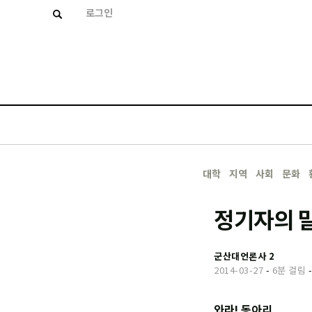
로그인
대학
지역
사회
문화
정기자의 말
군산대언론사 2
2014-03-27
-
6분 걸림
와라! 동아리