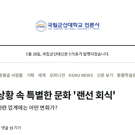
5월 28일, 국립군산대신문 575호가 발행되었습니다.
황룡골 사람들
기획
세계
오피니언
KSNU NEWS
신문 보기
황룡학술
상황 속 특별한 문화 '랜선 회식'
관련 업계에는 어떤 변화가?
-
댓글 남기기