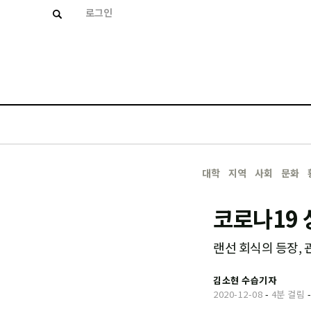
로그인
대학
지역
사회
문화
코로나19 
랜선 회식의 등장, 
김소현 수습기자
2020-12-08
-
4분 걸림