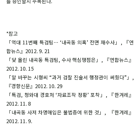
를 승인할지 주목된다.
*참고
「역대 11번째 특검팀… ‘내곡동 의혹’ 전면 재수사」, 『연
합뉴스』2012. 9. 21
「닻 올린 내곡동 특검팀, 수사 핵심쟁점은」, 『연합뉴스』
2012. 10. 15
「말 바꾸는 시형씨 “과거 검찰 진술서 행정관이 써줬다”」,
『경향신문』2012. 10. 29
「특검, 청와대 경호처 ‘자료조작 정황’ 포착」, 『한겨레』
2012. 11. 8
「내곡동 사저 차명매입은 불법증여 위한 것」, 『한겨레』
2012. 11. 9.