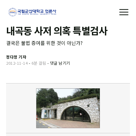
내곡동 사저 의혹 특별검사
결국은 불법 증여를 위한 것이 아닌가?
정다정 기자
2012-11-14
-
6분 걸림
-
댓글 남기기