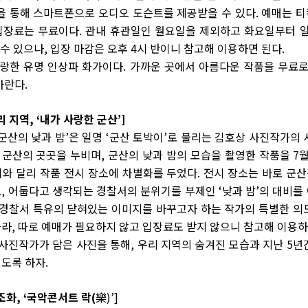
’ 앱을 통해 스마트폰으로 오디오 도슨트를 제공받을 수 있다. 예매는
 입장료는 무료이다. 관내 휴관일인 월요일을 제외하고 화요일부터 일
수 있으나, 입장 마감은 오후 4시 반이니 참고해 이용하면 된다.
랑한 유명 인상파 화가이다. 가까운 곳에서 아름다운 작품을 무료로
바란다.
 지역, ‘내가 사랑한 군산’]
 군산의 낮과 밤
’
은 일명
‘
군산 토박이
’
로 불리는 김호상 사진작가의 
 군산의 곳곳을 누비며
,
군산의 낮과 밤의 모습을 촬영한 작품을
7
와 달리 작품 전시 장소에 차별화를 두었다
.
전시 장소는 바로 군
로
,
어둡다고 생각되는 경찰서의 분위기를 부제인
‘
낮과 밤
’
의 대비를
경찰서 특유의 닫혀있는 이미지를 바꾸고자 하는 작가의 특별한 의
라, 따로 예매가 필요하지 않고 입장료도 받지 않으니 참고해 이용하
사진작가가 담은 사진을 통해, 우리 지역의 숨겨진 모습과 지난 5년
도록 하자.
화, ‘국악콘서트 락(
樂)’]