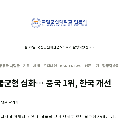
5월 28일, 국립군산대신문 575호가 발행되었습니다.
황룡골 사람들
기획
세계
오피니언
KSNU NEWS
신문 보기
황룡학술
불균형 심화… 중국 1위, 한국 개선
-
댓글 남기기
사상이 강해지고 있다. 이로써 남녀 성비도 점차 불균형 상태가 되고 