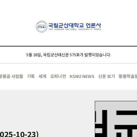
5월 28일, 국립군산대신문 575호가 발행되었습니다.
황룡골 사람들
기획
세계
오피니언
KSNU NEWS
신문 보기
황룡학술
25-10-23)