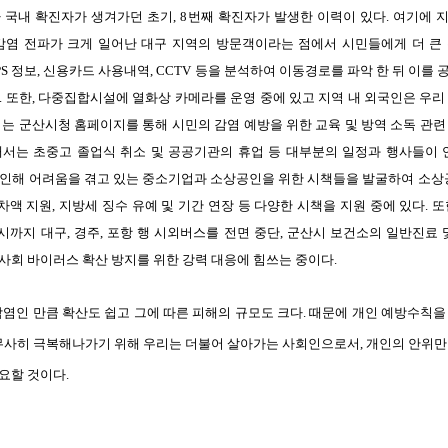
나
국내
확진자가
생겨가던
초기
, 8
번째
확진자가
발생한
이력이
있다
.
여기에
감염
전파가
크게
일어난
대구
지역의
방문객이라는
점에서
시민들에게
더
큰
PS
정보
,
신용카드
사용내역
, CCTV
등을
분석하여
이동경로를
파악
한
뒤
이를
.
또한
,
다중집합시설에
열화상
카메라를
운영
중에
있고
지역
내
외국인은
우리
시는
군산시청
홈페이지를
통해
시민의
감염
예방을
위한
교육
및
방역
소독
관련
해서는
초중고
졸업식
취소
및
공공기관의
휴업
등
대부분의
일정과
행사들이
인해
어려움을
겪고
있는
중소기업과
소상공인을
위한
시책들을
발굴하여
소상
차액
지원
,
지방세
징수
유예
및
기간
연장
등
다양한
시책을
지원
중에
있다
.
또
시까지
대구
,
경주
,
포항
행
시외버스를
전면
중단
,
군산시
보건소의
일반진료
사회
바이러스
확산
방지를
위한
강력
대응에
힘쓰는
중이다
.
감염인
만큼
확산도
쉽고
그에
따른
피해의
규모도
크다
.
때문에
개인
예방수칙을
무사히
극복해나가기
위해
우리는
더불어
살아가는
사회인으로서
,
개인의
안위만
요할
것이다
.