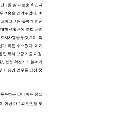
지난
2
월
말
새로운
확진자
두려움을
안겨주었다
.
이
공고하고
,
시민들에게
안전
대학
생활관에
통합
관리
조치사항을
밝혔으며
,
학
연기
혹은
취소됐다
.
여기
공인
특례
보증
자금
지원
,
한
,
점점
확진자가
늘어가
및
제증명
업무를
잠정
중
준수하는
것이
매우
중요
이
아닌
다수의
안전을
도