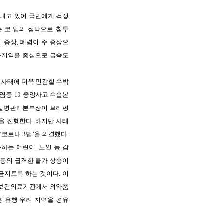
내고
있어
국민에게
걱정
눈
·
코
·
입의
점막으로
침투
기
증상
,
폐렴이
주
증상으
북지역을
중심으로
급속도
사태에
더욱
민감할
수밖
염증
-19
중앙사고
수습본
질병관리본부장이
브리핑
을
진행한다
.
하지만
사태
‘
코로나
3
법
’
을
의결했다
.
용하는
어린이
,
노인
등
감
등의
급격한
물가
상승이
금지토록
하는
것이다
.
이
보건의료기관에서
의약품
은
유행
우려
지역을
경유