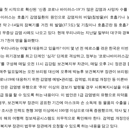
을
첫
시작으로
확산된
‘
신종
코로나
바이러스
-19’
가
많은
감염과
사망자
수를
바이러스는
호흡기
감염질환의
원인으로
감염자의
비말
(
침방울
)
이
호흡기나
면
약
2~14
일의
잠복기를
거친
뒤
발열
(37.5
도
)
및
기침이나
호흡곤란
등
호흡
게
무증상
감염
사례도
나오고
있다
.
현재
우리나라는
지난달
말부터
대구와
경
수가
7
천여
명을
돌파했다
.
우리나라는
어떻게
대응하고
있을까
?
이미
몇
년
전
메르스를
겪은
한국은
이번
라는
위기경보를
최고
단계인
‘
심각
’
단계로
격상하고
,
정부는
'
코로나바이러스감
부
'
를
구성해
매일
오전
11
시
김강립
보건복지부
차관이
,
매일
오후
2
시
정은경
매주
일요일에는
오전
브리핑
대신에
오후에
박능후
보건복지부
장관이
브리핑
로나
19
에
대응하기
위한
감염병
예방
•
관리법
,
검역법
,
의료법
개정안
등
이른바
정안은
감염병
유행으로
'
주의
'
이상의
경보가
발령될
경우
사회복지시설을
이
지급
등을
할
수
있도록
하는
내용이다
.
이
법안은
1
급
감염병의
유행으로
의약품
경우
,
보건복지부
장관이
공표한
기간에
마스크와
손
소독제
등
물품의
수출을
학
조사관
인력도
현행
30
명
이상에서
100
명
이상으로
대폭
증원했으며
,
약사
및
의
해외
여행력
정보제공시스템도
의무적으로
확인해야
한다
.
검역법
개정안
복지부
장관이
법무부
장관에게
요청할
수
있도록
하는
내용을
담고
있다
.