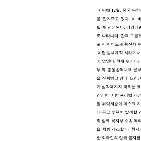
지난해
12
월
,
중국
우한
을
안겨주고
있다
.
이
될
때
전염된다
.
감염되
로
나타나며
간혹
드물
로
퍼져
어느새
확진자
이런
범세계적
사태에서
에
없었다
.
현재
우리나
부
'
와
'
중앙방역대책
본
을
진행하고
있다
.
또한
,
가
심각해지자
국회는
코
감염병
예방
·
관리법
개
염
취약계층에
마스크
나
공급
부족이
발생할
와
함께
복지부
소속
역
을
처방
·
제조할
때
환자
한
외국인의
입국
금지를