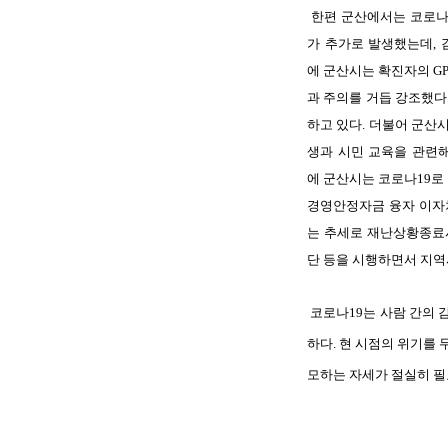
한편
군산에서는
코로
가
추가로
발생했는데
,
에
군산시는
확진자의
G
과
주의를
거듭
강조했다
하고
있다
.
더불어
군산
생과
시민
교육을
관련
에
군산시는
코로나
19
로
경영안정자금
융자
이자
는
추세로
재난상황종료
단
등을
시행하면서
지역
코로나
19
는
사람
간의
하다
.
현
시점의
위기를
모하는
자세가
절실히
필