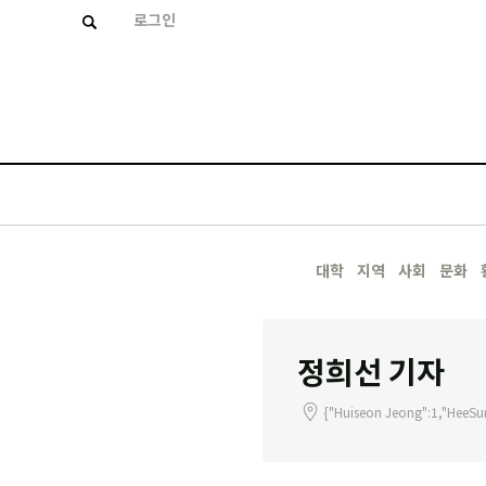
로그인
대학
지역
사회
문화
정희선 기자
{"Huiseon Jeong":1,"HeeSu