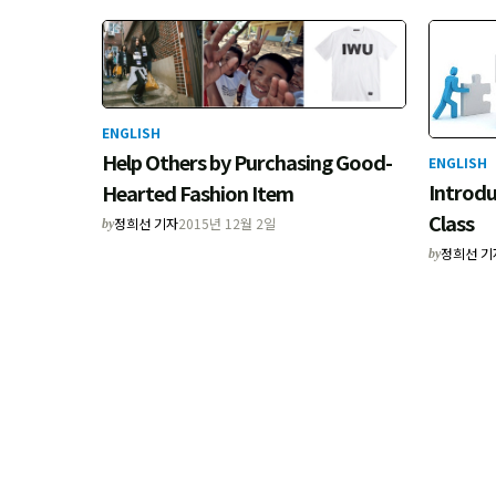
ENGLISH
Help Others by Purchasing Good-
ENGLISH
Introdu
Hearted Fashion Item
Class
정희선 기자
2015년 12월 2일
by
정희선 기
by