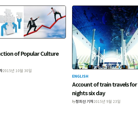
ction of Popular Culture
자
2015년 10월 30일
ENGLISH
Account of train travels for 
nights six day
정희선 기자
2015년 9월 23일
by