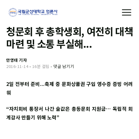
청문회 후 총학생회, 여전히 대책
마련 및 소통 부실해...
안영태 기자
2016-11-14
-
16분 걸림
-
댓글 남기기
2일 전부터 준비...축제 중 문화상품권 구입 영수증 증빙 어려
워
“자치회비 통장서 나간 술값은 총동문회 지원금… 독립적 회
계감사 만들기 위해 노력”