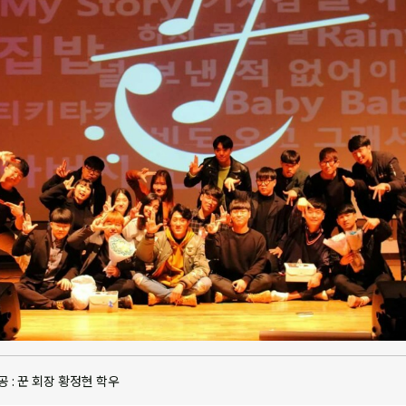
공 : 꾼 회장 황정현 학우