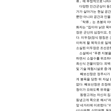
류」에 부정적으로 나타나
다양한 인간군상이 등장
가가 살아가는 현실 공간
뿐만 아니라 공간과 인물
「탁류」는 초봉의 아
화자는 “집이야 낡은 목
장은 군산의 심장이요, 
다. 미두장(정식 명칭은 
이하게 할 목적으로 일제
소실된 미두장은 조선은
소설에서 “푸른 지붕을
하면서 소절수를 위조하여
최신식 건물이었다. 외벽
및 기술 체험시설로 증‧
째보선창은 정주사가 
게 봉욕을 당한 뒤 자살
없다. 째보선창은 조정래
청이가 오래도록 유곽을 
동령고개는 자신의 집
동녕고개 쪽으로 해서”라
앞 네거리에 이르렀다.”
(식산은행, 상업은행, 