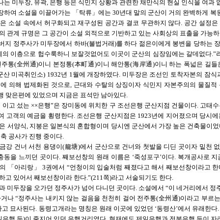
는 미두장, 유곽, 은행 등은 식민지 상황과 관련한 채만식의 현실 인식을 여과 
하여 소설을 이끌어가는 「탁류」에는 30년대 말의 군산이 거의 완벽하게 복원,
은 소설 속에서 허구화되고 재구성된 공간과 결코 무관하지 않다. 공간 설정은
의 관계 규명은 그 공간이 소설 외적으로 기반하고 있는 사회상의 표출을 가능하
버지 정주사가 미두장에서 하바(불법거래)를 하다 젊은이에게 봉변을 당하는 장
제의 이층으로 헙수룩하니 보잘것없어도 이곳이 군산의 심장임에는 갈데없다.”라
전주통
(全州通)
이니 본정통
(本町通)
이니 해안통
(海岸通)
이니 하는 폭넓은 길들
군산 미곡취인소) 1932년 1월에 개장하였다. 미두장은 조선인 토착자본의 잠식
에 의해 법제화된 것으로, 근대와 수탈의 상징이자 식민지 자본주의의 물질적 욕망
행 맞은편에 있었으며 지금은 표석만 남아있다.
 이고 섰는 ××은행”은 장미동에 위치한 구 조선은행 군산지점 건물이다. 고태수
 고객의 예금을 횡령한다. 조선은행 군산지점은 1923년에 지어졌으며 당시에
은 서양식, 지붕은 일본식의 혼합형이며 당시엔 군산에서 가장 높은 건축물이었
개축 공사가 진행 중이다.
금강 건너 서천 용댕이(龍塘)에서 군산으로 건너와 첫발을 디딘 곳이자 밑천 
 충동을 느끼던 곳이다. 째보선창의 원래 이름은 ‘죽성포구’이다. 복개공사로 지
의 「아리랑」 3권에서 “언청이의 입술처럼 째졌다고 해서 째보선창이라고 한
하고 있어서 째보선창이라 한다.”(211쪽)라고 서술되기도 한다.
과 미두장을 오가던 정주사가 넘어 다니던 곳이다. 소설에서 “이 네거리에서 
거나 “정주사는 내키지 않는 걸음을 천천히 걸어 전주통
(全州通)
이라고 부르는
라고 묘사된다. 동령고개라는 명칭은 원래 이곳에 있었던 ‘동령산’에서 유래한다.
동일은행 등)이 줄지어 있던 은행거리였다. 현재에도 제일은행과 전북은행 등이 자