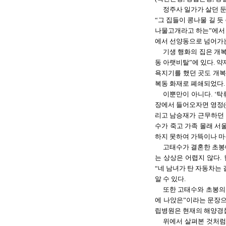
정주사 일가가 살던 둔
“
그 집들이 콩나물 길 듯
나물고개라고 하는”에서
에서 선양동으로 넘어가
기생 행화의 집은 개복
동 아랫비탈”에 있다. 
욕지기를 했던 곳도 개복
복동 화재로 폐쇄되었다. 
이뿐만이 아니다. ‘탁
장에서 들어오자면 영정
리고 남승재가 근무하던
수가 죽고 가족 몰래 서
하지 못하여 가뜩이나 마
고태수가 결혼한 초봉
는 상상은 어렵지 않다.
“네 남녀가 탄 자동차는
알 수 있다.
또한 고태수와 초봉의 
에 나앉은”이라는 문장으
립병원은 현재의 해양경찰
위에서 살펴본 것처럼