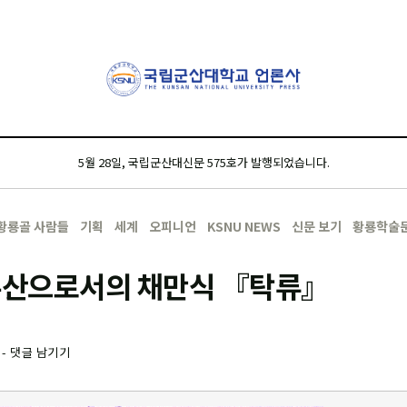
5월 28일, 국립군산대신문 575호가 발행되었습니다.
황룡골 사람들
기획
세계
오피니언
KSNU NEWS
신문 보기
황룡학술
산으로서의 채만식 『탁류』
-
댓글 남기기