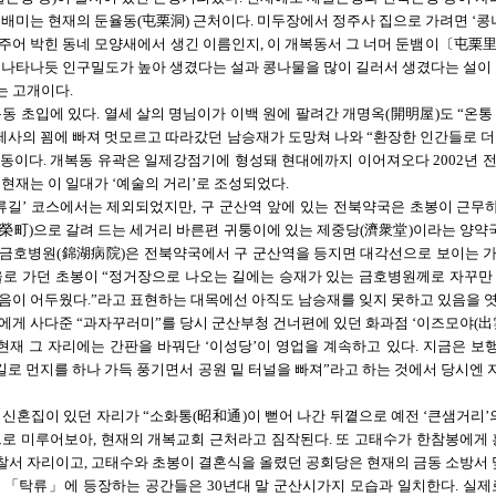
배미는 현재의 둔율동(屯栗洞) 근처이다. 미두장에서 정주사 집으로 가려면 ‘콩나
 주어 박힌 동네 모양새에서 생긴 이름인지, 이 개복동서 그 너머 둔뱀
이
〔屯栗
 나타나듯
인구밀도가 높아 생겼다는 설과 콩나물을 많이 길러서 생겼다는 설이 
는 고개이다.
동 초입에 있다. 열세 살의 명님이가 이백 원에 팔려간 개명옥
(開明屋)
도 “온통
약제사의 꾐에 빠져 멋모르고 따라갔던 남승재가 도망쳐 나와 “환장한 인간들로 
동이다. 개복동 유곽은 일제강점기에 형성돼 현대에까지 이어져오다 2002년 
현재는 이 일대가 ‘예술의 거리’로 조성되었다.
류길’ 코스에서는 제외되었지만, 구 군산역 앞에 있는 전북약국은 초봉이 근무하
(榮町)
으로 갈려 드는 세거리 바른편 귀퉁이에 있는 제중당
(濟衆堂)
이라는 양약국
 금호병원
(錦湖病院)은
전북약국에서 구 군산역을 등지면 대각선으로 보이는 가
울로 가던 초봉이 “정거장으로 나오는 길에는 승재가 있는 금호병원께로 자꾸만
음이 어두웠다.”라고 표현하는 대목에선 아직도 남승재를 잊지 못하고 있음을 엿
에게 사다준 “과자꾸러미”를 당시 군산부청 건너편에 있던 화과점 ‘이즈모야(出
 현재 그 자리에는 간판을 바꿔단 ‘이성당’이 영업을 계속하고 있다. 지금은 
 길로 먼지를 하나 가득 풍기면서 공원 밑 터널을 빠져”라고 하는 것에서 당시엔
신혼집이 있던 자리가 “소화통(昭和通)이 뻗어 나간 뒤꼍으로 예전 ‘큰샘거리’의
로 미루어보아, 현재의 개복교회 근처라고 짐작된다. 또 고태수가 한참봉에게 
서 자리이고, 고태수와 초봉이 결혼식을 올렸던 공회당은 현재의 금동 소방서 
 「탁류」에 등장하는 공간들은 30년대 말 군산시가지 모습과 일치한다. 실제