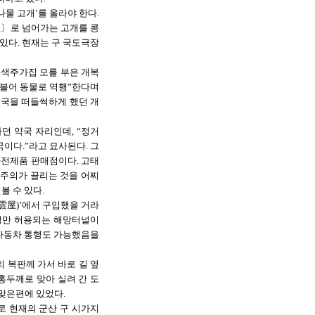
물 고개’를 올라야 한다.
里
〕
로 넘어가는 고개를 콩
있다. 현재는 구 국도극장
 색주가집 모를 부은 개복
더불어 동물로 역행”한다며
전국을 떠들썩하게 했던 개
던 약국 자리인데, “정거
이다.”라고 묘사된다. 그
전제품 판매점이다. 고태
 주의가 끌리는 것을 어찌
볼 수 있다.
雲屋)’에서 구입했을 거라
보행만 허용되는 해망터널이
 자동차 통행도 가능했음을
 복판께 가서 바로 길 옆
홍두깨로 맞아 실려 간 도
맞은편에 있었다.
로 현재의 군산 구 시가지