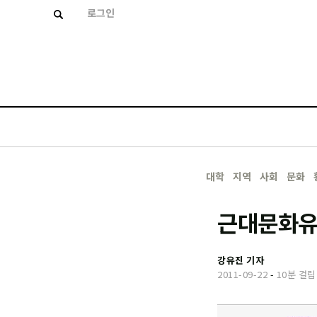
로그인
대학
지역
사회
문화
근대문화유
강유진 기자
2011-09-22
-
10분 걸림