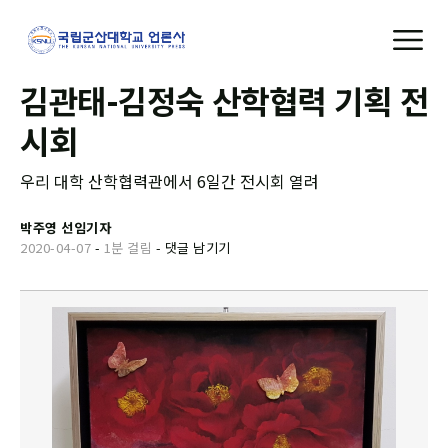
김관태-김정숙 산학협력 기획 전
시회
우리 대학 산학협력관에서 6일간 전시회 열려
박주영 선임기자
2020-04-07
-
1분 걸림
-
댓글 남기기