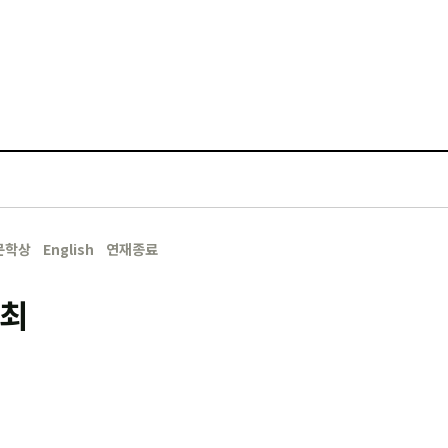
문학상
English
연재종료
개최