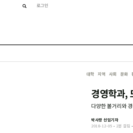
로그인
대학
지역
사회
문화
경영학과,
다양한 볼거리와 경
박사랑 선임기자
2018-12-05
-
2분 걸림