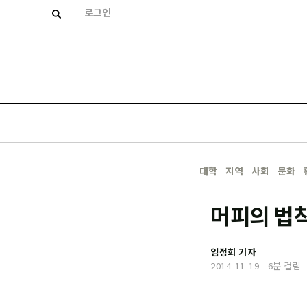
로그인
대학
지역
사회
문화
머피의 법
임정희 기자
2014-11-19
-
6분 걸림