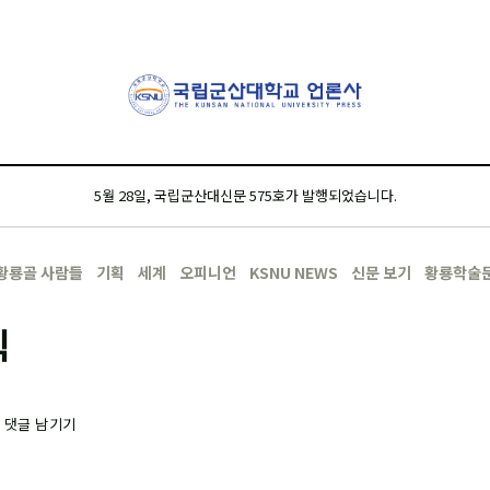
5월 28일, 국립군산대신문 575호가 발행되었습니다.
황룡골 사람들
기획
세계
오피니언
KSNU NEWS
신문 보기
황룡학술
칙
-
댓글 남기기