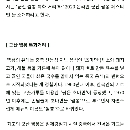
서는 ‘군산 짬뽕 특화 거리’와 ‘2020 온라인 군산 짬뽕 페스티
벌’을 소개하려고 한다.
[ 군산 짬뽕 특화거리 ]
짬뽕의 유래는 중국 산둥성 지방 음식인 ‘초마면’(채소와 돼지
고기, 해물 등을 기름에 볶아 닭이나 돼지 뼈로 만든 육수를 넣
고 끓인 국물에 삶은 국수를 말아서 먹는 중국 음식)의 변형으
로 시작되었다는 게 정설이다. 1960년대 이후, 한국인의 기호
에 맞는 고춧가루를 이용한 ‘붉은 초마면’이 등장했고, 1970
년 이후에는 손님들이 초마면을 ‘짬뽕’으로 부르면서 자연스
럽게 메뉴의 이름도 ‘짬뽕’으로 바뀌었다.
최초의 군산 짬뽕은 일제강점기 시절 중국에서 건너온 화교들