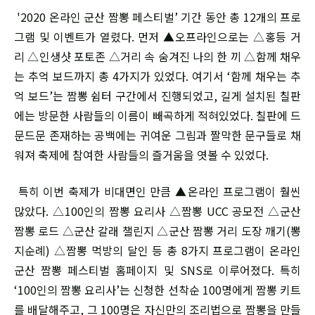
'2020 온라인 군산 짬뽕 페스티벌’ 기간 동안 총 12개의 프로
그램 및 이벤트가 열렸다. 먼저 ▲오프라인으로는 △홍등 거
리 △인생샷 포토존 △거리 속 숨겨진 나의 한 끼 △함께 채우
는 추억 보드까지 총 4가지가 있었다. 여기서 ‘함께 채우는 추
억 보드’는 짬뽕 쉼터 구간에서 진행되었고, 길게 설치된 칠판
에는 방문한 사람들의 이름이 빼곡하게 적혀있었다. 칠판에 드
문드문 존재하는 공백에는 귀여운 그림과 짤막한 문구들로 채
워져 축제에 참여한 사람들의 즐거움을 엿볼 수 있었다.
특히 이번 축제가 비대면인 만큼 ▲온라인 프로그램이 훨씬
많았다. △100인의 짬뽕 요리사 △짬뽕 UCC 공모전 △군산
짬뽕 로드 △군산 갈래 챌린지 △군산 짬뽕 거리 도장 깨기(뽕
지순례) △짬뽕 먹방의 달인 등 총 8가지 프로그램이 온라인
군산 짬뽕 페스티벌 홈페이지 및 SNS로 이루어졌다. 특히
‘100인의 짬뽕 요리사’는 신청한 선착순 100명에게 짬뽕 키트
를 배달해주고, 그 100명은 자신만의 조리법으로 짬뽕을 만들