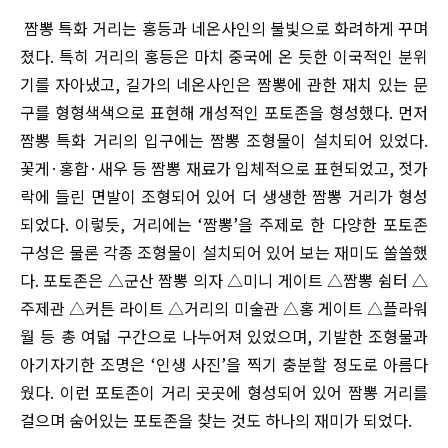
짬뽕 특화 거리는 홍등과 네온사인의 불빛으로 화려하게 꾸며
졌다. 특히 거리의 홍등은 마치 중국에 온 듯한 이국적인 분위
기를 자아냈고, 길가의 네온사인은 짬뽕에 관한 재치 있는 문
구를 형형색색으로 표현해 개성적인 포토존을 형성했다. 먼저
짬뽕 특화 거리의 입구에는 짬뽕 조형물이 설치되어 있었다.
꽃게·홍합·새우 등 짬뽕 재료가 입체적으로 표현되었고, 젓가
락에 들린 면발이 조형되어 있어 더 생생한 짬뽕 거리가 형성
되었다. 이렇듯, 거리에는 ‘짬뽕’을 주제로 한 다양한 포토존
구성은 물론 각종 조형물이 설치되어 있어 보는 재미도 쏠쏠했
다. 포토존은 △군산 짬뽕 의자 △미니 게이트 △짬뽕 쉼터 △
주제관 △커튼 라이트 △거리의 미술관 △홍 게이트 △플라워
월 등 총 여덟 구간으로 나누어져 있었으며, 기발한 조형물과
아기자기한 조명은 ‘인생 사진’을 찍기 충분할 정도로 아름다
웠다. 이런 포토존이 거리 곳곳에 형성되어 있어 짬뽕 거리를
걸으며 숨어있는 포토존을 찾는 것도 하나의 재미가 되었다.