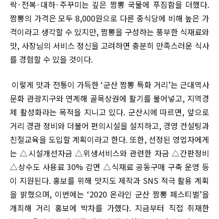
락·전복·대하·주꾸미는 깊은 짬뽕 국물에 푸짐함을 더했다.
짬뽕의 가격은 모두 8,000원으로 다른 중식당에 비해 높은 가
격이라고 생각할 수 있지만, 짬뽕을 구성하는 풍부한 식재료와
맛, 사장님의 서비스 정신을 고려하면 충분히 만족스러운 식사
를 경험할 수 있을 것이다.
이렇게 맛과 전통이 가득한 ‘군산 짬뽕 특화 거리’는 근대역사
문화 관광지구와 연계해 골목상권에 활기를 불어넣고, 지역경
제 활성화라는 목적을 지니고 있다. 군산시에 따르면, 앞으로
거리 경관 정비와 더불어 편의시설을 설치하고, 경영 컨설팅과
친절교육을 도입할 계획이라고 한다. 또한, 선정된 영업자에게
는 △시설개선자금 △위생서비스와 관련한 자금 △간판정비
△상수도 사용료 30% 감면 △식재료 공동구매 구축 운영 등
이 지원된다. 홍보를 위해 맛지도 제작과 SNS 적극 활용 계획
을 밝혔으며, 이번에는 ‘2020 온라인 군산 짬뽕 페스티벌’을
개최해 거리 홍보에 박차를 가했다. 지금부터 직접 취재한