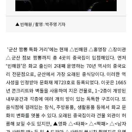
▲ 빈해원 / 촬영 : 박주영 기자
'군산 짬뽕 특화 거리’에는 현재 △빈해원 △홍영장 △장미관
△군산 점보 짬뽕까지 총 4곳의 중국집이 입점해있다. 먼저
‘빈해원’은 화교 출신이 2대째 운영하는 70년 역사의 중국요
리 전문점으로, 군산에서 가장 오래된 중식당이다. 이러한 역
사성을 인정받아 문화재 제723호로 등록되었다. 이곳은 1665
년 콘크리트와 벽돌을 사용하여 지은 건물로, 1~2층이 개방된
내부공간과 각층에 여러 개의 방이 있는 독특한 구조이다. 또
음식점에 걸려있는 장식, 주방용품, 생활용품 등에서 화교 문
화의 변화를 엿볼 수 있다. 오래된 중국집이라 건물 외관이 허
름해 보일 수도 있지만, ▲영화 △<타짜> △<짝패> △<남자
가 사랑할 때> 등 및 ▲드라마 △사랑의 불시착 촬영지로 유명