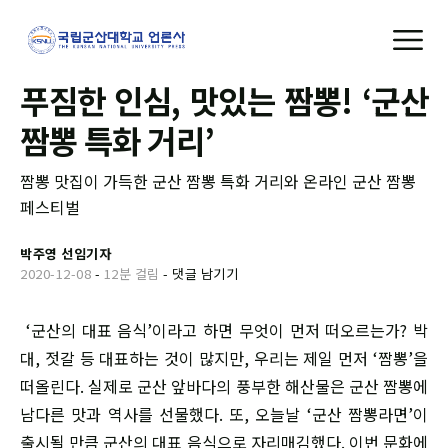
푸짐한 인심, 맛있는 짬뽕! ‘군산
짬뽕 특화 거리’
짬뽕 맛집이 가득한 군산 짬뽕 특화 거리와 온라인 군산 짬뽕
페스티벌
박주영 선임기자
2020-12-08
-
12분 걸림
-
댓글 남기기
‘군산의 대표 음식’이라고 하면 무엇이 먼저 떠오르는가? 박
대, 젓갈 등 대표하는 것이 많지만, 우리는 제일 먼저 ‘짬뽕’을
떠올린다. 실제로 군산 앞바다의 풍부한 해산물은 군산 짬뽕에
남다른 맛과 역사를 선물했다. 또, 오늘날 ‘군산 짬뽕라면’이
출시될 만큼 군산의 대표 음식으로 자리매김했다. 이번 문화에