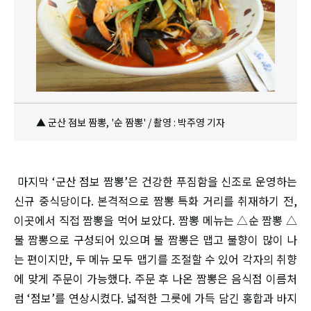
▲ 군산 점보 짬뽕, '순 짬뽕' / 촬영 : 박주영 기자
마지막 ‘군산 점보 짬뽕’은 건강한 푸짐함을 신조로 운영하는
신규 중식당이다. 본격적으로 짬뽕 특화 거리를 취재하기 전,
이곳에서 직접 짬뽕을 먹어 보았다. 짬뽕 메뉴는 △순 짬뽕 △
불 짬뽕으로 구성되어 있으며 불 짬뽕은 맵고 불향이 많이 나
는 편이지만, 두 메뉴 모두 맵기를 조절할 수 있어 각자의 취향
에 맞게 주문이 가능했다. 주문 후 나온 짬뽕은 음식점 이름처
럼 ‘점보’를 연상시켰다. 넓적한 그릇에 가득 담긴 홍합과 바지