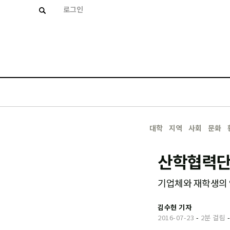
로그인
대학
지역
사회
문화
산학협력단,
기업체와 재학생의 
김수현 기자
2016-07-23
-
2분 걸림