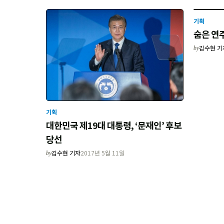
기획
숨은 연
김수현 기
by
기획
대한민국 제19대 대통령, ‘문재인’ 후보
당선
김수현 기자
2017년 5월 11일
by