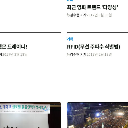
최근 영화 트렌드 ‘다양성’
김수현 기자
2017년 3월 30일
by
기획
켓몬 트레이너!
RFID(무선 주파수 식별법)
자
2017년 2월 18일
김수현 기자
2017년 2월 18일
by