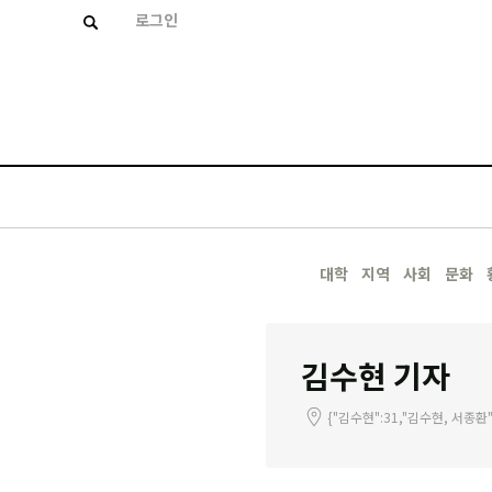
로그인
대학
지역
사회
문화
김수현 기자
{"김수현":31,"김수현, 서종환"