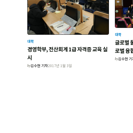
대학
글로벌 물
대학
경영학부, 전산회계 1급 자격증 교육 실
로벌 융
시
김수현 기
by
김수현 기자
2017년 1월 3일
by