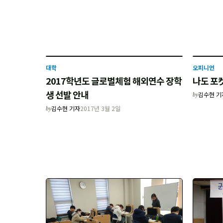
대학
오피니언
2017학년도 글로벌체험 해외연수 장학
나도 포
생 선발 안내
김수현 기
by
김수현 기자
2017년 3월 2일
by