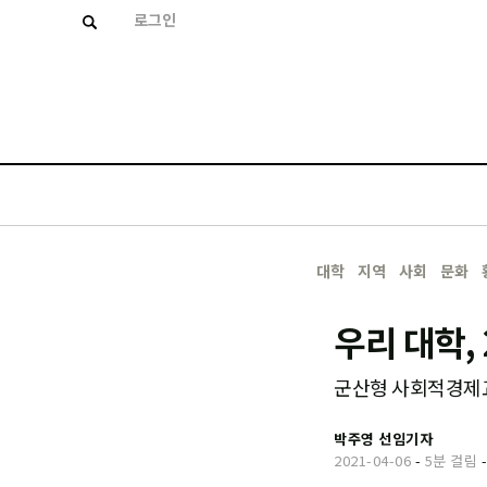
로그인
대학
지역
사회
문화
우리 대학,
군산형 사회적경제교
박주영 선임기자
2021-04-06
-
5분 걸림