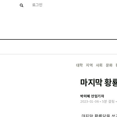
로그인
대학
지역
사회
문화
마지막 황룡
박미혜 선임기자
2023-01-06
-
5분 걸림
마지막 황룡담을 쓰기