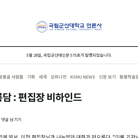
5월 28일, 국립군산대신문 575호가 발행되었습니다.
황룡골 사람들
기획
세계
오피니언
KSNU NEWS
신문 보기
황룡학술
담 : 편집장 비하인드
-
댓글 남기기
에 앞서, 이전 편집장님과 나누었던 대화가 떠오른다. “미혜 기자