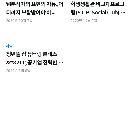
웹툰작가의 표현의 자유, 어
학생생활관 비교과프로그
디까지 보장받아야 하나
램(S.L.B. Social Club) 안
내
2020년 10월 7일
2020년 10월 7일
지역
청년뜰 잡 튜터링 클래스
&#8211; 공기업 전략반 교
육 안내
2020년 9월 8일