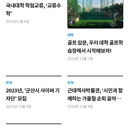
국내대학 학점교류, ‘교류수
학’
2023년 1월 6일
대학
골프 입문, 우리 대학 골프학
습장에서 시작해보자!
2022년 12월 7일
지역
지역
2023년, '군산시 사이버 기
근대역사박물관, ‘시민과 함
자단' 모집
께하는 가을철 순회 음악회’
개최
2022년 11월 9일
2022년 11월 9일