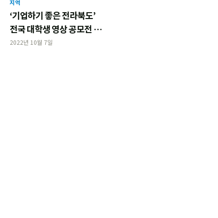
지역
‘기업하기 좋은 전라북도’
전국 대학생 영상 공모전 개
최
2022년 10월 7일